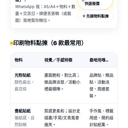
快速報價
WhatsApp 我：A5/A4＋物料＋數
量＋交貨日，順便丟張稿（或截
先睇物料點揀
圖）我哋幫你睇位。
印刷物料點揀（6 款最常用）
物料
視覺／手感特徵
最啱用喺…
光粉貼紙
畫面飽和、對比高；
品牌貼、贈品
顏色最出、
做品牌派發／活動小
貼、活動派
最百搭
禮最穩陣。
發、周邊套
裝。
書紙貼紙
質感更柔和；設計走
手作風、標籤
偏紙感、自
插畫/手寫/文青風會
用途、簡約設
然耐睇
幾夾。
計貼紙集。