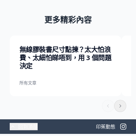
更多精彩內容
無線膠裝書尺寸點揀？太大怕浪
費、太細怕睇唔到，用 3 個問題
A
決定
所有文章
所
回到頂部
印蕉動態