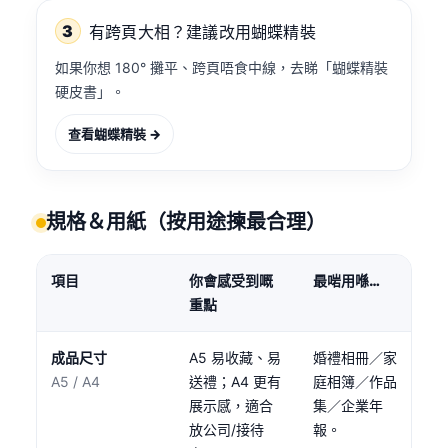
3
有跨頁大相？建議改用蝴蝶精裝
如果你想 180° 攤平、跨頁唔食中線，去睇「蝴蝶精裝
硬皮書」。
查看蝴蝶精裝 →
規格＆用紙（按用途揀最合理）
項目
你會感受到嘅
最啱用喺…
重點
成品尺寸
A5 易收藏、易
婚禮相冊／家
A5 / A4
送禮；A4 更有
庭相簿／作品
展示感，適合
集／企業年
放公司/接待
報。