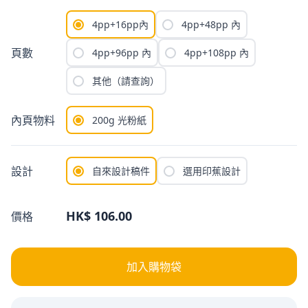
4pp+16pp內
4pp+48pp 內
頁數
4pp+96pp 內
4pp+108pp 內
其他（請查詢）
內頁物料
200g 光粉紙
設計
自來設計稿件
選用印蕉設計
HK$ 106.00
價格
加入購物袋