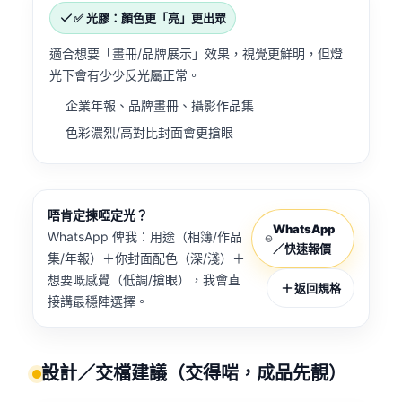
✅ 光膠：顏色更「亮」更出眾
適合想要「畫冊/品牌展示」效果，視覺更鮮明，但燈
光下會有少少反光屬正常。
企業年報、品牌畫冊、攝影作品集
色彩濃烈/高對比封面會更搶眼
唔肯定揀啞定光？
WhatsApp
WhatsApp 俾我：用途（相簿/作品
／快速報價
集/年報）＋你封面配色（深/淺）＋
想要嘅感覺（低調/搶眼），我會直
返回規格
接講最穩陣選擇。
設計／交檔建議（交得啱，成品先靚）