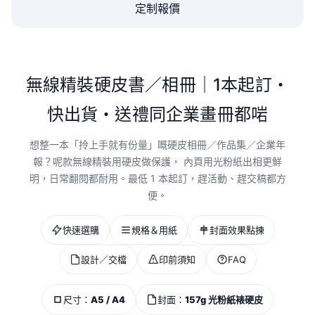
定制報價
無線精裝硬皮書／相冊｜1本起訂・
快出貨・送禮同企業畫冊都啱
想整一本「拎上手就有份量」嘅硬皮相冊／作品集／企業年
報？呢款無線精裝用硬皮做保護， 內頁用光粉紙出相更鮮
明，日常翻閱都耐用。最低 1 本起訂，趕活動、趕交稿都方
便。
快速選購
規格＆用紙
封面效果點揀
設計／交檔
印前須知
FAQ
尺寸：
A5 / A4
封面：
157g 光粉紙裱硬皮