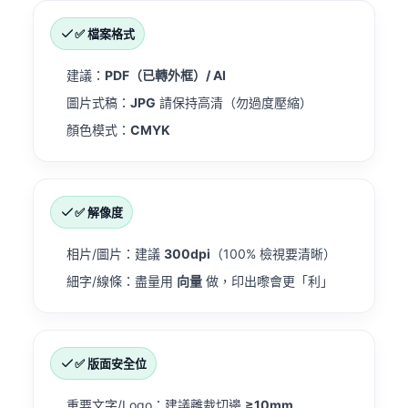
✅ 檔案格式
建議：
PDF（已轉外框）/ AI
圖片式稿：
JPG
請保持高清（勿過度壓縮）
顏色模式：
CMYK
✅ 解像度
相片/圖片：建議
300dpi
（100% 檢視要清晰）
細字/線條：盡量用
向量
做，印出嚟會更「利」
✅ 版面安全位
重要文字/Logo：建議離裁切邊
≥10mm