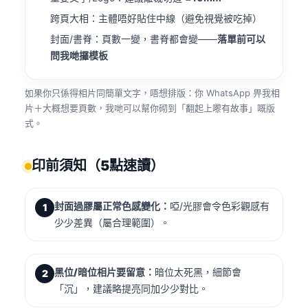
跨頁大相：主體唔好貼住中線（避免視覺被吃掉）
封面/書脊：頁數一變，書脊都會變——
落單前可以
問我哋攞模板
如果你只係得相片同簡單文字，唔想排版：你 WhatsApp 畀我相
片＋大概想要頁數，我哋可以幫你砌到「翻起上嚟有故事」嘅版
式。
印前須知（5點速讀）
封面過膠屬正常色感變化：
啞/光膠會令色彩觀感有
1
少少差異（屬合理範圍）。
黑位/暗位相片要留意：
暗位太死黑，細節會
2
「沉」，建議略提亮同加少少對比。