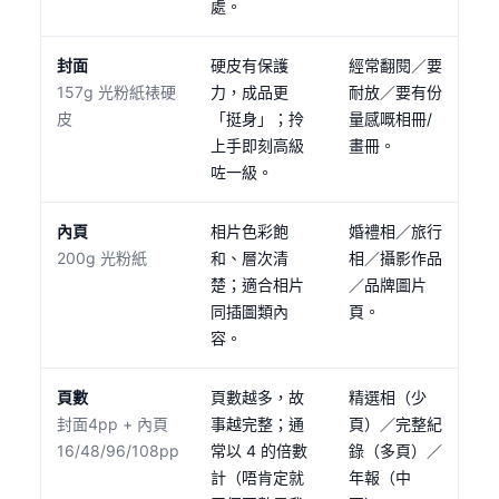
處。
封面
硬皮有保護
經常翻閱／要
157g 光粉紙裱硬
力，成品更
耐放／要有份
皮
「挺身」；拎
量感嘅相冊/
上手即刻高級
畫冊。
咗一級。
內頁
相片色彩飽
婚禮相／旅行
200g 光粉紙
和、層次清
相／攝影作品
楚；適合相片
／品牌圖片
同插圖類內
頁。
容。
頁數
頁數越多，故
精選相（少
封面4pp + 內頁
事越完整；通
頁）／完整紀
16/48/96/108pp
常以 4 的倍數
錄（多頁）／
計（唔肯定就
年報（中