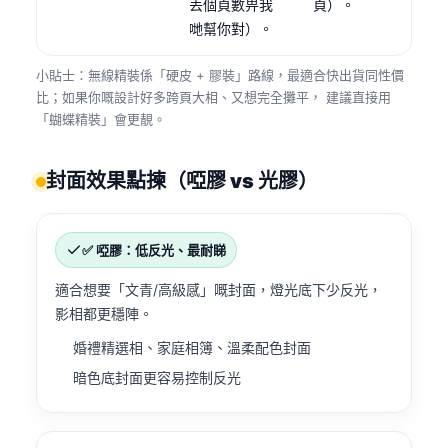
丟個頁數畀我
頁）。
哋幫你對）。
小貼士：無線精裝係「硬皮 + 膠裝」路線，最適合快出貨同性價
比；如果你嘅設計好多跨頁大相、又想完全攤平， 建議直接用
「蝴蝶精裝」會更靚。
封面效果點揀（啞膠 vs 光膠）
✅ 啞膠：低反光、最耐睇
適合想要「文青/高級感」嘅封面，燈光底下少反光，
影相都更穩陣。
婚禮精選相、家庭相簿、溫柔配色封面
暗色底封面更容易控制反光