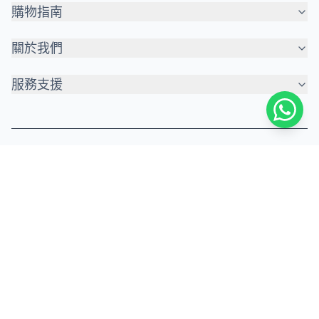
購物指南
關於我們
服務支援
© 2026 印蕉 Printing Banana
3001-5678
3001-5678
info@printingbanana.com
D2, 18/F, TML Tower, 3 Hoi Shing Road, Tsuen Wan,
Hong Kong
Serve customers with passion in 🇭🇰 Hong Kong, 🇲🇴
Macau and 🇨🇳 Greater Bay Area
使用條款
私隱政策
網站地圖