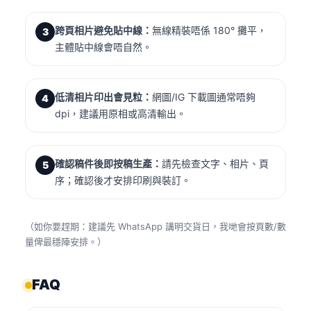
跨頁相片避免貼中線：
無線精裝唔係 180° 攤平，
3
主體貼中線會唔自然。
低清相片印出會見粒：
網圖/IG 下載圖通常唔夠
4
dpi，建議用原相或高清輸出。
確認稿件後即按稿生產：
請先檢查文字、相片、頁
5
序；確認後才安排印刷與裝訂。
（如你要趕期：建議先 WhatsApp 講明交貨日，我哋會按頁數/數
量俾最穩陣安排。）
FAQ