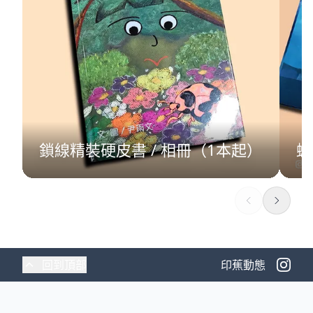
鎖線精裝硬皮書 / 相冊（1本起）
蝴
回到頂部
印蕉動態