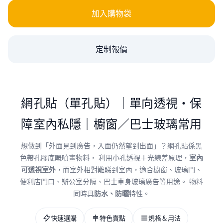
加入購物袋
定制報價
網孔貼（單孔貼）｜單向透視・保
障室內私隱｜櫥窗／巴士玻璃常用
想做到「外面見到廣告，入面仍然望到出面」？網孔貼係黑
色帶孔膠底嘅噴畫物料， 利用小孔透視＋光線差原理，
室內
可透視室外
，而室外相對難睇到室內，適合櫥窗、玻璃門、
便利店門口、辦公室分隔、巴士車身玻璃廣告等用途。 物料
同時具
防水、防曬
特性。
快速選購
特色賣點
規格＆用法