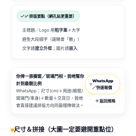
✅ 排版要點（網孔貼更重要）
主標題／Logo 用
粗字重
＋大字
避免大段細字（遠睇會「散」）
文字請
建立外框
；圖片請
嵌入
你俾一張櫥窗／玻璃門相，我哋幫你
WhatsApp
計到最靚比例
／快速報價
WhatsApp：尺寸(cm)＋用途(櫥窗/
玻璃門/車身)＋數量＋交貨日，我哋
返回規格
會直接建議排版方向同最穩陣做法。
尺寸＆拼接（大圖一定要避開重點位）