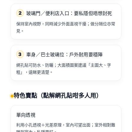
2
玻璃門／便利店入口：要私隱但唔想封死
保持室內視野，同時減少外面直視干擾；做分隔位亦常
見。
3
車身／巴士玻璃位：戶外耐用要穩陣
網孔貼可防水、防曬；大面積圖案建議「主圖大、字
粗」，遠睇更清楚。
特色賣點（點解網孔貼咁多人用）
單向透視
利用小孔透視＋光差原理，室內可望出面；室外相對難
睇到室內，私隱更好。