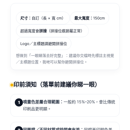
尺寸：
自訂（長 × 寬 cm）
最大寬度：
150cm
超過寬度會
拼接
（拼接位痕跡屬正常）
Logo／主標題請避開拼接位
想做到「一眼睇落去好完整」：建議你交檔時先標註主視覺
／主標題位置，我哋可以幫你避開拼接位。
印前須知（落單前建議你睇一眼）
噴畫色差屬合理範圍：
一般約 15%–20%，會比傳統
1
印刷品更明顯。
同圖檔／不同材質或時間會有差：
同檔再印顏色差