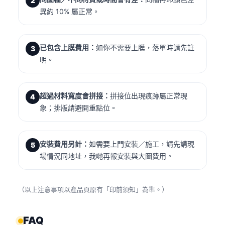
2
異約 10% 屬正常。
已包含上膜費用：
如你不需要上膜，落單時請先註
3
明。
超過材料寬度會拼接：
拼接位出現痕跡屬正常現
4
象；排版請避開重點位。
安裝費用另計：
如需要上門安裝／施工，請先講現
5
場情況同地址，我哋再報安裝與大圖費用。
（以上注意事項以產品頁原有「印前須知」為準。）
FAQ