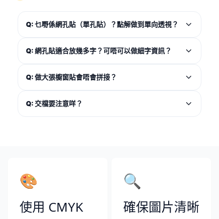
Q: 乜嘢係網孔貼（單孔貼）？點解做到單向透視？
Q: 網孔貼適合放幾多字？可唔可以做細字資訊？
Q: 做大張櫥窗貼會唔會拼接？
Q: 交檔要注意咩？
🎨
🔍
使用 CMYK
確保圖片清晰