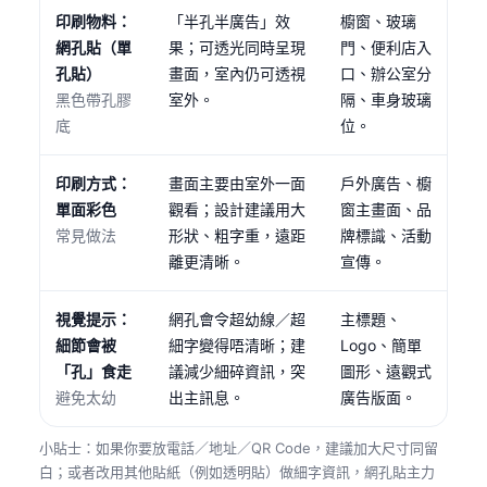
印刷物料：
「半孔半廣告」效
櫥窗、玻璃
網孔貼（單
果；可透光同時呈現
門、便利店入
孔貼）
畫面，室內仍可透視
口、辦公室分
黑色帶孔膠
室外。
隔、車身玻璃
底
位。
印刷方式：
畫面主要由室外一面
戶外廣告、櫥
單面彩色
觀看；設計建議用大
窗主畫面、品
常見做法
形狀、粗字重，遠距
牌標識、活動
離更清晰。
宣傳。
視覺提示：
網孔會令超幼線／超
主標題、
細節會被
細字變得唔清晰；建
Logo、簡單
「孔」食走
議減少細碎資訊，突
圖形、遠觀式
避免太幼
出主訊息。
廣告版面。
小貼士：如果你要放電話／地址／QR Code，建議加大尺寸同留
白；或者改用其他貼紙（例如透明貼）做細字資訊，網孔貼主力