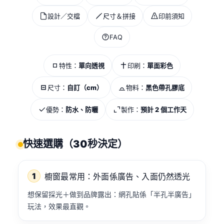
設計／交檔
尺寸＆拼接
印前須知
FAQ
特性：
單向透視
印刷：
單面彩色
尺寸：
自訂（cm）
物料：
黑色帶孔膠底
優勢：
防水、防曬
製作：
預計 2 個工作天
快速選購（30秒決定）
1
櫥窗最常用：外面係廣告、入面仍然透光
想保留採光＋做到品牌露出：網孔貼係「半孔半廣告」
玩法，效果最直觀。