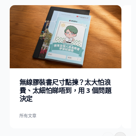
A
所
無線膠裝書尺寸點揀？太大怕浪
費、太細怕睇唔到，用 3 個問題
決定
所有文章