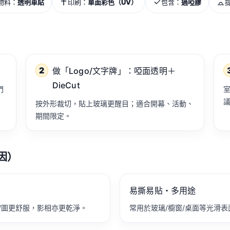
物料：
透明車貼
印刷：
單面彩色（UV）
包含：
過啞膠
2
做「Logo/文字牌」：啞面透明＋
DieCut
門
室
按外形裁切，貼上玻璃更醒目；適合開幕、活動、
期間限定。
因）
易撕易貼・多用途
/圖更舒服，影相亦更乾淨。
常用於玻璃/櫥窗/桌面等光滑