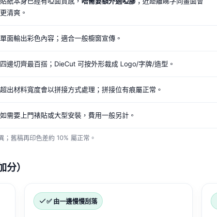
貼紙本身已經有啞面質感，
唔需要額外過啞膠
；近距離睇字同畫面會
更清爽。
單面輸出彩色內容；適合一般櫥窗宣傳。
四邊切齊最百搭；DieCut 可按外形裁成 Logo/字牌/造型。
超出材料寬度會以拼接方式處理；拼接位有痕屬正常。
如需要上門裱貼或大型安裝，費用一般另計。
；舊稿再印色差約 10% 屬正常。
加分）
✅ 由一邊慢慢刮落