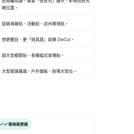
近距離閱讀、需要「低反光」展示、影相怕反光
嘅位置。
促銷海報貼、活動貼、店內導視貼。
想更醒目、更「道具感」就揀 DieCut。
超大型櫥窗貼、長橫幅式宣傳貼。
大型玻璃幕牆、戶外圍板、商場大型位。
✅ 移除與更換