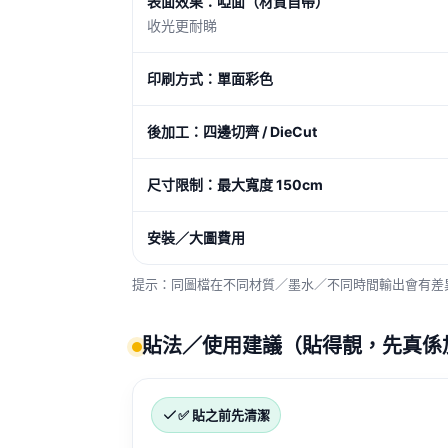
表面效果：啞面（材質自帶）
收光更耐睇
印刷方式：單面彩色
後加工：四邊切齊 / DieCut
尺寸限制：最大寬度 150cm
安裝／大圖費用
提示：同圖檔在不同材質／墨水／不同時間輸出會有差異
貼法／使用建議（貼得靚，先真係
✅ 貼之前先清潔