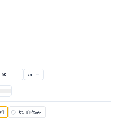
cm
稿件
選用印蕉設計