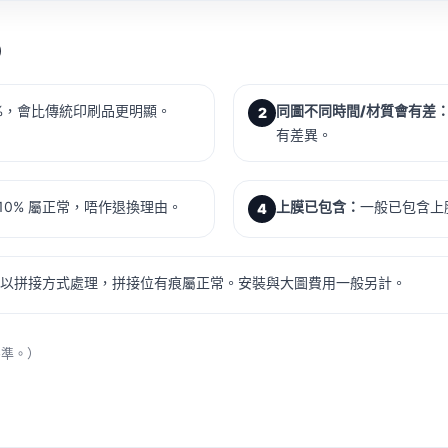
）
0%，會比傳統印刷品更明顯。
同圖不同時間/材質會有差
2
有差異。
10% 屬正常，唔作退換理由。
上膜已包含：
一般已包含上
4
出會以拼接方式處理，拼接位有痕屬正常。安裝與大圖費用一般另計。
為準。）