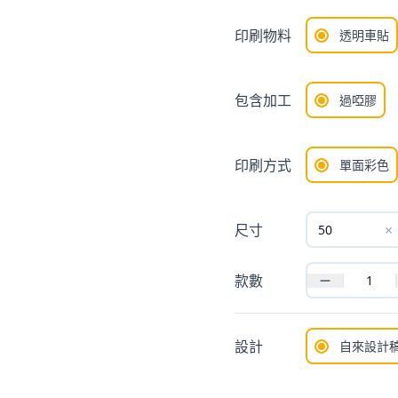
印刷物料
透明車貼
包含加工
過啞膠
印刷方式
單面彩色
尺寸
×
款數
設計
自來設計