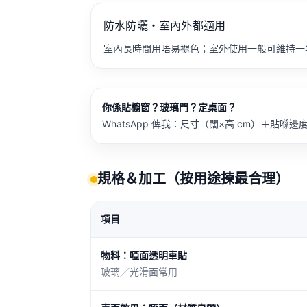
防水防曬・室內外都適用
室內長時間用唔易褪色；室外使用一般可維持一
你係貼櫥窗？玻璃門？定桌面？
WhatsApp 俾我：尺寸（闊×高 cm）＋貼喺
規格＆加工（按用途揀最合理）
項目
物料：啞面透明車貼
玻璃／光滑面常用