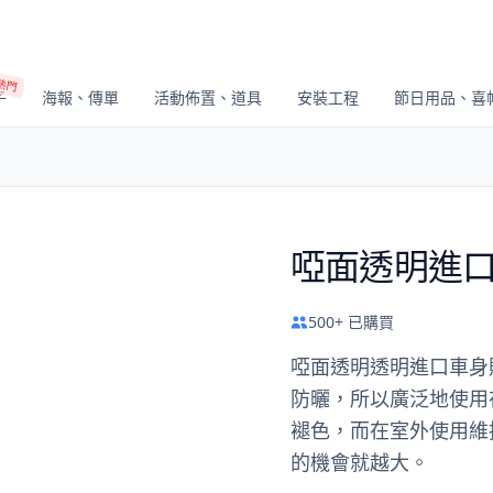
熱門
子
海報、傳單
活動佈置、道具
安裝工程
節日用品、喜
啞面透明進
500+ 已購買
啞面透明透明進口車身
防曬，所以廣泛地使用
褪色，而在室外使用維
的機會就越大。