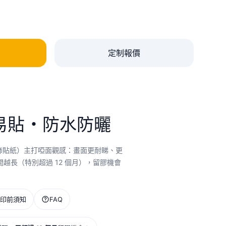
定制報價
易貼・防水防曬
飾貼紙）主打啞面觀感：畫面更耐睇、更
越長（特別超過 12 個月），留膠機會
印前須知
FAQ