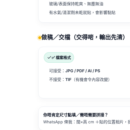
玻璃/表面保持乾爽、無塵無油
有水氣/清潔劑未乾就貼，會影響黏貼
做稿／交檔（交得啱，輸出先清）
✅ 檔案格式
可接受：
JPG / PDF / AI / PS
不接受：
TIF
（有機會令內容改變）
你唔肯定尺寸點填／需唔需要拼接？
WhatsApp 俾我：闊×高 cm ＋貼的位置