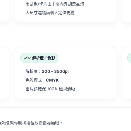
用刮板/卡片由中間向外刮走氣泡
大尺寸建議兩個人定位更穩
✅ 解析度／色彩
解析度：
200 – 350dpi
色彩模式：
CMYK
圖片請確保 100% 檢視清晰
相片，我哋會幫你睇拼接位放邊最唔顯眼。