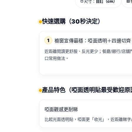
尺寸：
自訂（cm）
快速選購（30秒決定）
1
櫥窗宣傳最穩：啞面透明＋四邊切齊
近距離閱讀更舒服、反光更少；餐廳/銀行/店舖
口常用做法。
產品特色（啞面透明貼最受歡迎原
啞面觀感更耐睇
比起光面透明貼，啞面更「收光」，近距離睇字