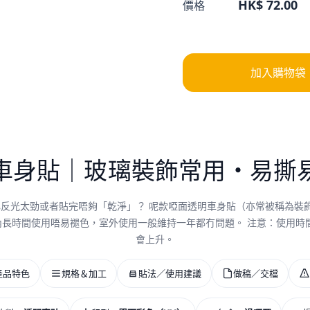
HK$ 72.00
價格
加入購物袋
車身貼｜玻璃裝飾常用・易撕
心反光太勁或者貼完唔夠「乾淨」？ 呢款啞面透明車身貼（亦常被稱為裝
長時間使用唔易褪色，室外使用一般維持一年都冇問題。 注意：使用時間
會上升。
產品特色
規格＆加工
貼法／使用建議
做稿／交檔