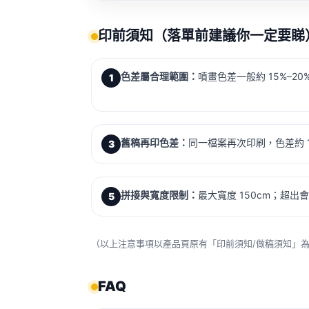
印前須知（落單前建議你一定要睇
色差屬合理範圍：
噴畫色差一般約 15%–2
1
舊稿再印色差：
同一檔案再次印刷，色差約 
3
拼接與寬度限制：
最大寬度 150cm；超
5
（以上注意事項以產品頁原有「印前須知/做稿須知」
FAQ