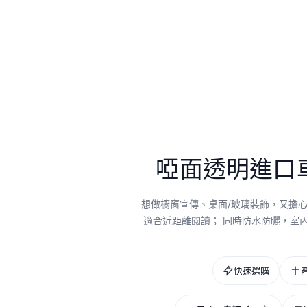
啞面透明進口
想做櫥窗宣傳、桌面/玻璃裝飾，又擔
適合近距離閱讀； 同時防水防曬，室內
快速選購