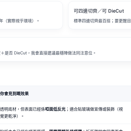
可四邊切齊／可 DieCut
年（實際視乎環境）。
標準四邊切齊最百搭；要更醒目，就用
邊度＋是否 DieCut，我會直接建議最穩陣做法同注意位。
你會見到嘅效果
透明底材，但表面已經係
啞面低反光
；適合貼玻璃做宣傳或裝飾（視
覺更乾淨）。