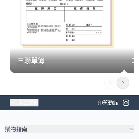
三聯單簿
二
回到頂部
印蕉動態
購物指南